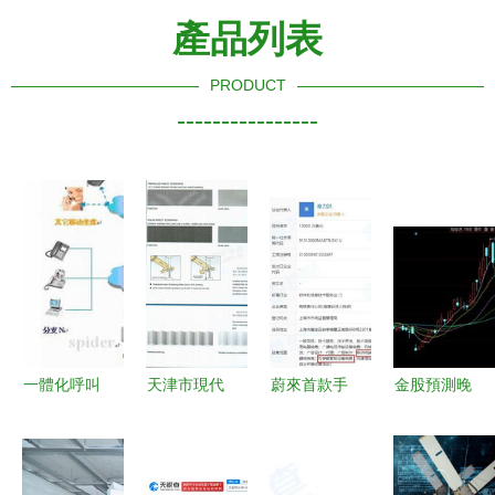
產品列表
PRODUCT
----------------
一體化呼叫
天津市現代
蔚來首款手
金股預測晚
中心解決方
塑鋁制品有
機明日亮相
間版 國創
案 信息系
限責任公司
跨界融合新
高新等三股
統集成服務
的詳細信息
篇章，頂配
后市看漲，