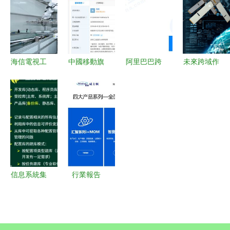
的核心引擎
和相關資料
版定價引熱
信息系統集
專業紗窗系
議
成服務板塊
統集成介紹
迎來機遇
電子簡介
海信電視工
中國移動旗
阿里巴巴跨
未來跨域作
welcome to
廠榮膺全球
下基金戰略
界新動作
戰中信息系
china
行業首座燈
投資貝耐特
成立“一拾
統集成服務
building
塔工廠，引
光學，強化
一味”，布
的發展趨勢
material
領電視制造
光學器件與
局食品與科
price net
業智能化新
系統研發布
技融合新賽
紀元
局
道
信息系統集
行業報告
成服務中的
2023年全
項目配置管
球aigc行業
理 確保交
年報