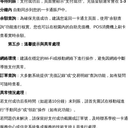
等待到賬
：支付成功后，頁面會顯示“支付成功”。充值金額通常會在
1-3
分鐘內
自動同步到您的一卡通賬戶中。
余額查詢
：為確保充值成功，建議您返回一卡通主頁面，使用“余額查
詢”功能進行核實。您也可以在校園內的自助充值機、POS消費機上刷卡
查看實時余額。
第五步：溫馨提示與異常處理
網絡環境
：建議在穩定的Wi-Fi或移動網絡下進行操作，避免因網絡中斷
導致支付異常。
訂單查詢
：大多數系統提供“充值記錄”或“交易明細”查詢功能，如有疑問
可隨時查看。
異常情況處理
：
若支付成功后長時間（如超過10分鐘）未到賬，請首先嘗試在移動端進
行“手動同步”或“領款”操作（如有此功能）。
若問題仍未解決，請保留好支付成功截圖或訂單號，及時聯系學校一卡通
服務中心或信息系統集成服務的技術支持人員進行處理。