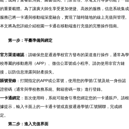
能，成為了集餐飲消費、圖書借閱、門禁管理、水電支付等多功能于一體
的重要載體。為了讓廣大師生享受更加便捷、高效的服務，信息系統集成
服務已將一卡通與移動端深度融合，實現了隨時隨地的線上充值與管理。
本文將為您詳細介紹校園一卡通在移動端進行充值的完整操作指南。
第一步：平臺準備與綁定
官方渠道確認
：請確保您是通過學校官方發布的渠道進行操作，通常為學
校專屬的移動應用（APP）、微信公眾號或小程序。請勿使用非官方鏈
接，以防信息泄露與財產損失。
賬號登錄
：打開指定的APP或公眾號，使用您的學號/工號及統一身份認
證密碼（通常與學校教務系統、郵箱密碼一致）進行登錄。
一卡通綁定
：首次使用時，系統可能會引導您綁定您的一卡通賬戶。請根
據提示，輸入卡面上的一卡通卡號或直接通過學號/工號關聯，完成綁
定。
第二步：進入充值界面